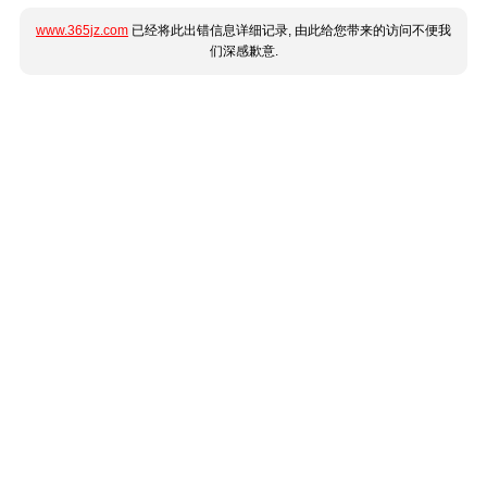
www.365jz.com
已经将此出错信息详细记录, 由此给您带来的访问不便我
们深感歉意.