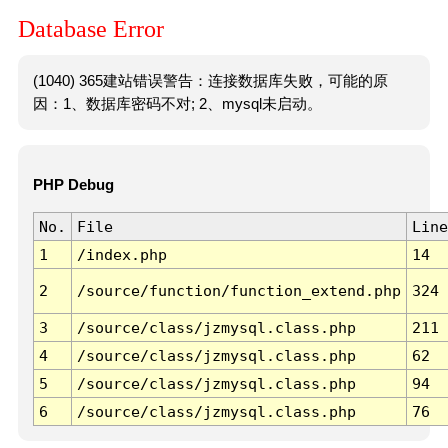
Database Error
(1040) 365建站错误警告：连接数据库失败，可能的原
因：1、数据库密码不对; 2、mysql未启动。
PHP Debug
No.
File
Line
1
/index.php
14
2
/source/function/function_extend.php
324
3
/source/class/jzmysql.class.php
211
4
/source/class/jzmysql.class.php
62
5
/source/class/jzmysql.class.php
94
6
/source/class/jzmysql.class.php
76