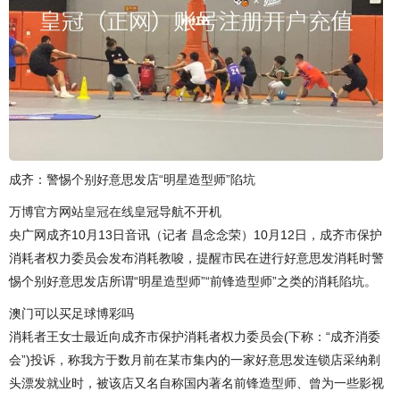
成齐：警惕个别好意思发店“明星造型师”陷坑
万博官方网站
皇冠在线
皇冠导航不开机
央广网成齐10月13日音讯（记者 昌念念荣）10月12日，成齐市保护
消耗者权力委员会发布消耗教唆，提醒市民在进行好意思发消耗时警
惕个别好意思发店所谓“明星造型师”“前锋造型师”之类的消耗陷坑。
澳门可以买足球博彩吗
消耗者王女士最近向成齐市保护消耗者权力委员会(下称：“成齐消委
会”)投诉，称我方于数月前在某市集内的一家好意思发连锁店采纳剃
头漂发就业时，被该店又名自称国内著名前锋造型师、曾为一些影视