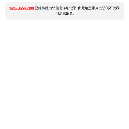
www.365jz.com
已经将此出错信息详细记录, 由此给您带来的访问不便我
们深感歉意.