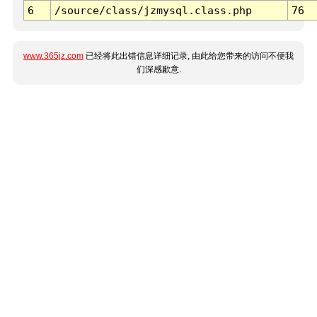
6
/source/class/jzmysql.class.php
76
www.365jz.com
已经将此出错信息详细记录, 由此给您带来的访问不便我
们深感歉意.