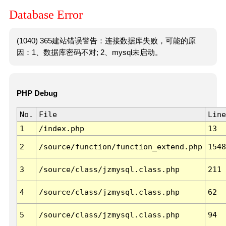
Database Error
(1040) 365建站错误警告：连接数据库失败，可能的原
因：1、数据库密码不对; 2、mysql未启动。
PHP Debug
No.
File
Line
1
/index.php
13
2
/source/function/function_extend.php
1548
3
/source/class/jzmysql.class.php
211
4
/source/class/jzmysql.class.php
62
5
/source/class/jzmysql.class.php
94