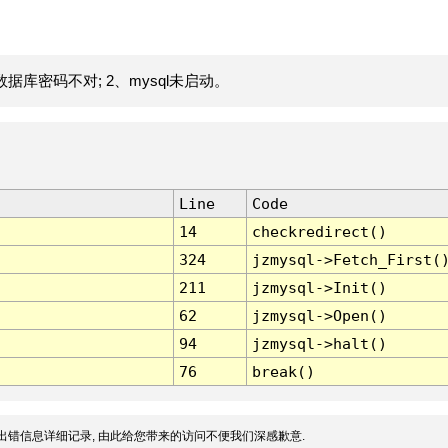
据库密码不对; 2、mysql未启动。
Line
Code
14
checkredirect()
324
jzmysql->Fetch_First(
211
jzmysql->Init()
62
jzmysql->Open()
94
jzmysql->halt()
76
break()
出错信息详细记录, 由此给您带来的访问不便我们深感歉意.