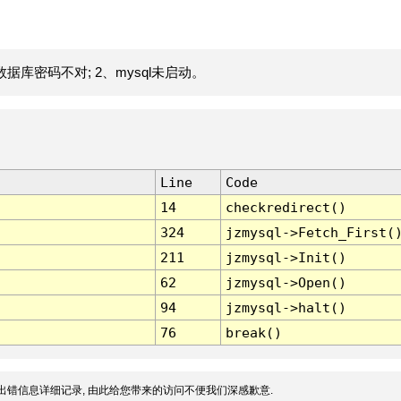
据库密码不对; 2、mysql未启动。
Line
Code
14
checkredirect()
324
jzmysql->Fetch_First(
211
jzmysql->Init()
62
jzmysql->Open()
94
jzmysql->halt()
76
break()
出错信息详细记录, 由此给您带来的访问不便我们深感歉意.