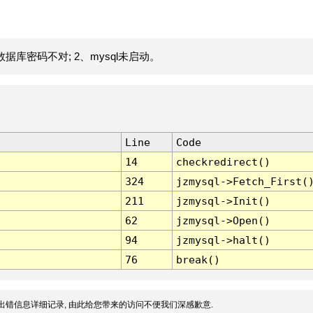
据库密码不对; 2、mysql未启动。
Line
Code
14
checkredirect()
324
jzmysql->Fetch_First(
211
jzmysql->Init()
62
jzmysql->Open()
94
jzmysql->halt()
76
break()
出错信息详细记录, 由此给您带来的访问不便我们深感歉意.