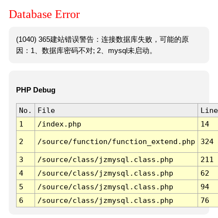
Database Error
(1040) 365建站错误警告：连接数据库失败，可能的原
因：1、数据库密码不对; 2、mysql未启动。
PHP Debug
No.
File
Line
1
/index.php
14
2
/source/function/function_extend.php
324
3
/source/class/jzmysql.class.php
211
4
/source/class/jzmysql.class.php
62
5
/source/class/jzmysql.class.php
94
6
/source/class/jzmysql.class.php
76