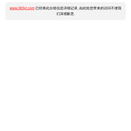
www.365jz.com
已经将此出错信息详细记录, 由此给您带来的访问不便我
们深感歉意.