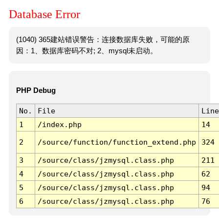
Database Error
(1040) 365建站错误警告：连接数据库失败，可能的原
因：1、数据库密码不对; 2、mysql未启动。
PHP Debug
No.
File
Line
1
/index.php
14
2
/source/function/function_extend.php
324
3
/source/class/jzmysql.class.php
211
4
/source/class/jzmysql.class.php
62
5
/source/class/jzmysql.class.php
94
6
/source/class/jzmysql.class.php
76