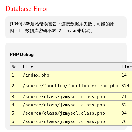
Database Error
(1040) 365建站错误警告：连接数据库失败，可能的原
因：1、数据库密码不对; 2、mysql未启动。
PHP Debug
No.
File
Line
1
/index.php
14
2
/source/function/function_extend.php
324
3
/source/class/jzmysql.class.php
211
4
/source/class/jzmysql.class.php
62
5
/source/class/jzmysql.class.php
94
6
/source/class/jzmysql.class.php
76