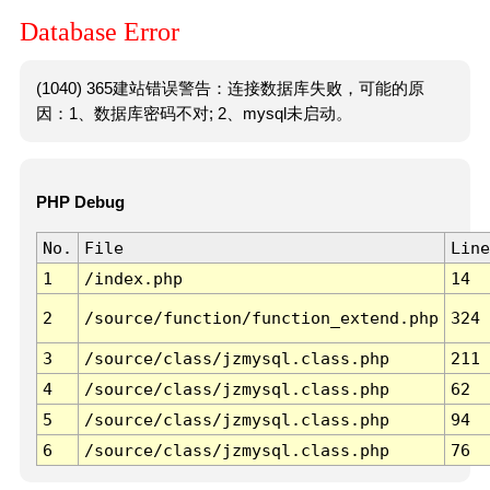
Database Error
(1040) 365建站错误警告：连接数据库失败，可能的原
因：1、数据库密码不对; 2、mysql未启动。
PHP Debug
No.
File
Line
1
/index.php
14
2
/source/function/function_extend.php
324
3
/source/class/jzmysql.class.php
211
4
/source/class/jzmysql.class.php
62
5
/source/class/jzmysql.class.php
94
6
/source/class/jzmysql.class.php
76