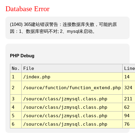
Database Error
(1040) 365建站错误警告：连接数据库失败，可能的原
因：1、数据库密码不对; 2、mysql未启动。
PHP Debug
No.
File
Line
1
/index.php
14
2
/source/function/function_extend.php
324
3
/source/class/jzmysql.class.php
211
4
/source/class/jzmysql.class.php
62
5
/source/class/jzmysql.class.php
94
6
/source/class/jzmysql.class.php
76