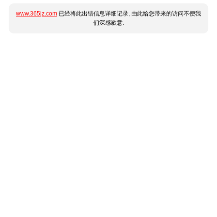
www.365jz.com
已经将此出错信息详细记录, 由此给您带来的访问不便我
们深感歉意.