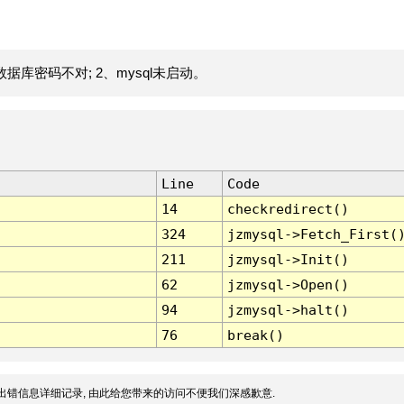
据库密码不对; 2、mysql未启动。
Line
Code
14
checkredirect()
324
jzmysql->Fetch_First(
211
jzmysql->Init()
62
jzmysql->Open()
94
jzmysql->halt()
76
break()
出错信息详细记录, 由此给您带来的访问不便我们深感歉意.