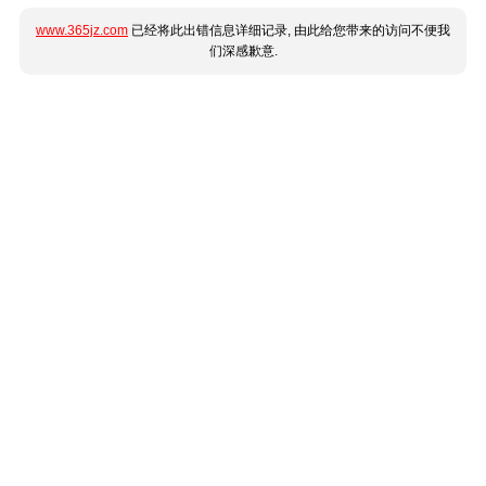
www.365jz.com
已经将此出错信息详细记录, 由此给您带来的访问不便我
们深感歉意.