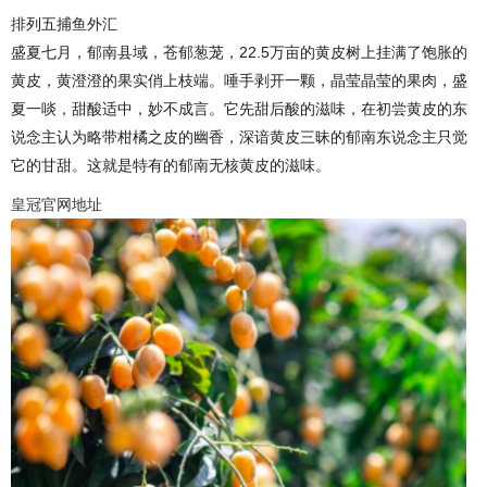
排列五捕鱼外汇
盛夏七月，郁南县域，苍郁葱茏，22.5万亩的黄皮树上挂满了饱胀的
黄皮，黄澄澄的果实俏上枝端。唾手剥开一颗，晶莹晶莹的果肉，盛
夏一啖，甜酸适中，妙不成言。它先甜后酸的滋味，在初尝黄皮的东
说念主认为略带柑橘之皮的幽香，深谙黄皮三昧的郁南东说念主只觉
它的甘甜。这就是特有的郁南无核黄皮的滋味。
皇冠官网地址