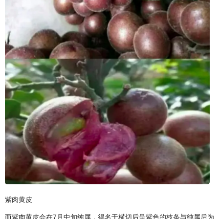
紫肉黄皮
而紫肉黄皮会在7月中旬纯属，得名于横切后呈紫色的枝条与纯属后为