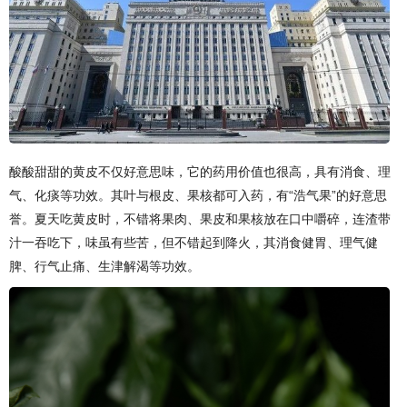
酸酸甜甜的黄皮不仅好意思味，它的药用价值也很高，具有消食、理
气、化痰等功效。其叶与根皮、果核都可入药，有“浩气果”的好意思
誉。夏天吃黄皮时，不错将果肉、果皮和果核放在口中嚼碎，连渣带
汁一吞吃下，味虽有些苦，但不错起到降火，其消食健胃、理气健
脾、行气止痛、生津解渴等功效。