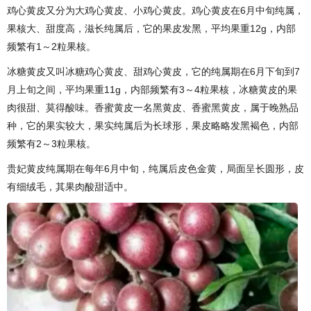
鸡心黄皮又分为大鸡心黄皮、小鸡心黄皮。鸡心黄皮在6月中旬纯属，
果核大、甜度高，滋长纯属后，它的果皮发黑，平均果重12g，内部
频繁有1～2粒果核。
冰糖黄皮又叫冰糖鸡心黄皮、甜鸡心黄皮，它的纯属期在6月下旬到7
月上旬之间，平均果重11g，内部频繁有3～4粒果核，冰糖黄皮的果
肉很甜、莫得酸味。香蜜黄皮一名黑黄皮、香蜜黑黄皮，属于晚熟品
种，它的果实较大，果实纯属后为长球形，果皮略略发黑褐色，内部
频繁有2～3粒果核。
贵妃黄皮纯属期在每年6月中旬，纯属后皮色金黄，局面呈长圆形，皮
有细绒毛，其果肉酸甜适中。