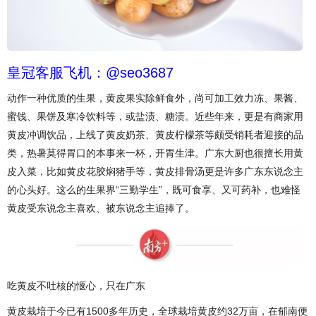
皇冠客服飞机：@seo3687
动作一种优质的生果，黄皮果实除鲜食外，尚可加工效力冻、果酱、
蜜饯、果饼及寒冷饮料等，或盐渍、糖渍。近些年来，更是有商家用
黄皮冲调饮品，上线了黄皮奶茶、黄皮柠檬茶等颇受销耗者迎接的品
类，热暑莫得胃口的本事来一杯，开胃生津。广东大厨也很擅长用黄
皮入菜，比如黄皮花胶焖猪手等，黄皮排骨汤更是许多广东东说念主
的心头好。这么的生果界“三勤学生”，既可食享、又可药补，也难怪
黄皮受东说念主喜欢、被东说念主追捧了。
吃黄皮不吐核的惬心，只在广东
黄皮栽培于今已有1500多年历史，全球栽培黄皮约32万亩，在郁南便