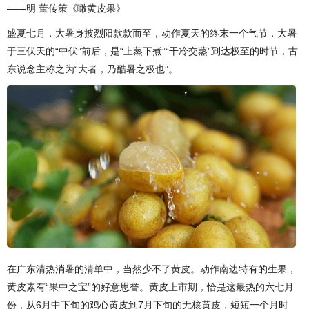
——明 董传策《噉黄皮果》
盛夏七月，大暑身披烈阳款款而至，动作夏天的终末一个气节，大暑
于三伏天的“中伏”前后，是“上蒸下煮”“干冷交蒸”到达极至的时节，古
东说念主称之为“大者，乃酷暑之极也”。
在广东清热消暑的清单中，当然少不了黄皮。动作南边特有的生果，
黄皮素有“果中之宝”的好意思誉。黄皮上市期，恰是这最热的六七月
份，从6月中下旬的鸡心黄皮到7月下旬的无核黄皮，短短一个月时