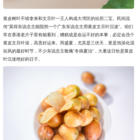
黄皮树叶不错拿来和文旦叶一王人构成大湾区的祛邪二宝。民间流
传“莫得东说念主能阻扰一个广东东说念主用黄皮文旦叶沉迷”。咱们
常在香港老片子里有能看到，糟糕或是命运不好的本事，必定会洗个
黄皮文旦叶澡，高贵好运来。而盛夏，尤其是三伏天，更是泡澡化湿
祛风的最好时节，不少东说念主敬佩“冬病夏治”，大暑这日恰是黄皮
叶沉迷绝好的日子。