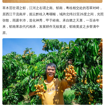
草木茁壮谓之郁，江河之右谓之南。郁南，粤桂相交处的苍翠对峙，
居西江干流南岸，扼云黔桂入粤咽喉，域跨北纬22至26度之间，光照
弥散，雨露丰沛，造化神秀，甲于岭南。承自燃之天禀，一百余年
来，郁南果农代代相承，发展耕作无核黄皮，郁南黄皮之乡誉满中
原。