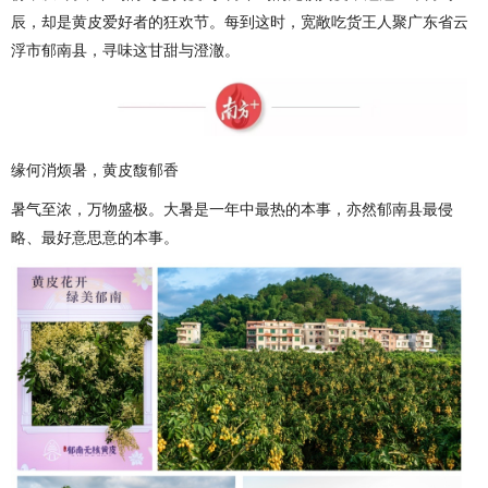
辰，却是黄皮爱好者的狂欢节。每到这时，宽敞吃货王人聚广东省云
浮市郁南县，寻味这甘甜与澄澈。
缘何消烦暑，黄皮馥郁香
暑气至浓，万物盛极。大暑是一年中最热的本事，亦然郁南县最侵
略、最好意思意的本事。