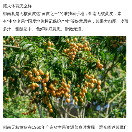
耀火体育怎么样
郁南县是无核黄皮这“黄皮之王”的唯独着手地，郁南无核黄皮，素
有“中华名果”“国度地舆标记保护产物”等好意思称，其果大肉厚、皮薄
多汁、甜酸适中、色鲜味好意思、滑嫩无渣。
郁南无核黄皮在1960年广东省生果资源普查时发现，群众阐述其属广