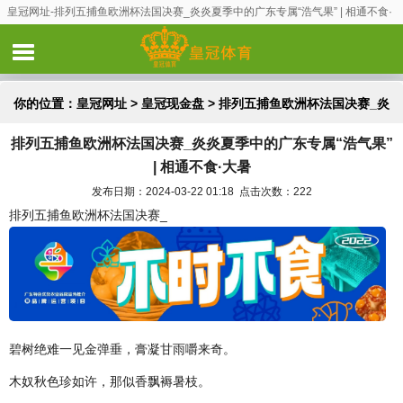
皇冠网址-排列五捕鱼欧洲杯法国决赛_炎炎夏季中的广东专属“浩气果” | 相通不食·
大暑
你的位置：
皇冠网址
>
皇冠现金盘
> 排列五捕鱼欧洲杯法国决赛_炎
排列五捕鱼欧洲杯法国决赛_炎炎夏季中的广东专属“浩气果”
炎夏季中的广东专属“浩气果” | 相通不食·大暑
| 相通不食·大暑
发布日期：2024-03-22 01:18 点击次数：222
排列五捕鱼欧洲杯法国决赛_
碧树绝难一见金弹垂，膏凝甘雨嚼来奇。
木奴秋色珍如许，那似香飘褥暑枝。