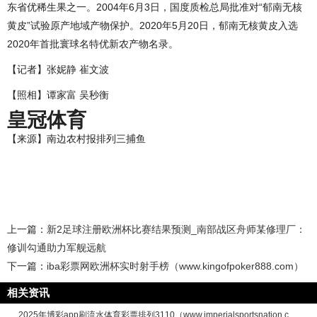
东省优稀生果之一。2004年6月3日，国度质检总局批准对“郁南无核
黄皮”试验原产地域产物保护。2020年5月20日，郁南无核黄皮入选
2020年首批寰球名特优新农产物名录。
【记者】张妮静 崔文波
【照相】谭家富 吴秒衡
皇冠体育
【来源】南边农村报排列三捕鱼
上一篇：
新2足球注册欧洲杯比赛结果预测_南部战区舟师某修理厂：
修训勾通助力军舰远航
下一篇：
iba彩票网欧洲杯实时射手榜（www.kingofpoker888.com）
相关资讯
2025年博彩app刷流水体育彩票排列3110（www.imperialsportsnation.c