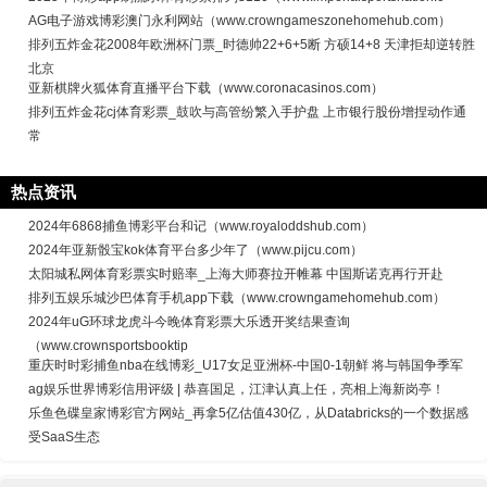
AG电子游戏博彩澳门永利网站（www.crowngameszonehomehub.com）
排列五炸金花2008年欧洲杯门票_时德帅22+6+5断 方硕14+8 天津拒却逆转胜
北京
亚新棋牌火狐体育直播平台下载（www.coronacasinos.com）
排列五炸金花cj体育彩票_鼓吹与高管纷繁入手护盘 上市银行股份增捏动作通
常
热点资讯
2024年6868捕鱼博彩平台和记（www.royaloddshub.com）
2024年亚新骰宝kok体育平台多少年了（www.pijcu.com）
太阳城私网体育彩票实时赔率_上海大师赛拉开帷幕 中国斯诺克再行开赴
排列五娱乐城沙巴体育手机app下载（www.crowngamehomehub.com）
2024年uG环球龙虎斗今晚体育彩票大乐透开奖结果查询
（www.crownsportsbooktip
重庆时时彩捕鱼nba在线博彩_U17女足亚洲杯-中国0-1朝鲜 将与韩国争季军
ag娱乐世界博彩信用评级 | 恭喜国足，江津认真上任，亮相上海新岗亭！
乐鱼色碟皇家博彩官方网站_再拿5亿估值430亿，从Databricks的一个数据感
受SaaS生态