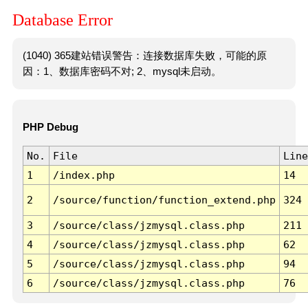
Database Error
(1040) 365建站错误警告：连接数据库失败，可能的原
因：1、数据库密码不对; 2、mysql未启动。
PHP Debug
No.
File
Line
1
/index.php
14
2
/source/function/function_extend.php
324
3
/source/class/jzmysql.class.php
211
4
/source/class/jzmysql.class.php
62
5
/source/class/jzmysql.class.php
94
6
/source/class/jzmysql.class.php
76