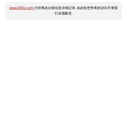
www.365jz.com
已经将此出错信息详细记录, 由此给您带来的访问不便我
们深感歉意.