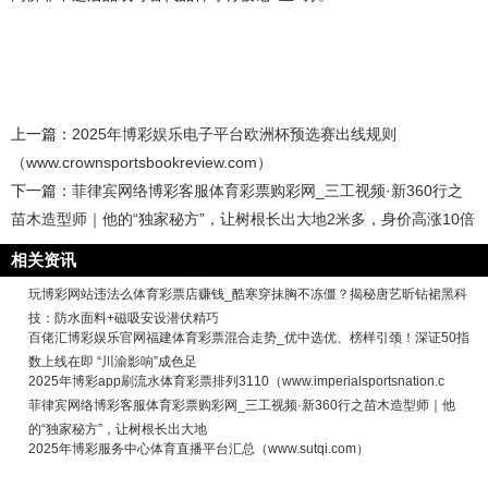
上一篇：
2025年博彩娱乐电子平台欧洲杯预选赛出线规则
（www.crownsportsbookreview.com）
下一篇：
菲律宾网络博彩客服体育彩票购彩网_三工视频·新360行之
苗木造型师｜他的“独家秘方”，让树根长出大地2米多，身价高涨10倍
相关资讯
玩博彩网站违法么体育彩票店赚钱_酷寒穿抹胸不冻僵？揭秘唐艺昕钻裙黑科
技：防水面料+磁吸安设潜伏精巧
百佬汇博彩娱乐官网福建体育彩票混合走势_优中选优、榜样引颈！深证50指
数上线在即 “川渝影响”成色足
2025年博彩app刷流水体育彩票排列3110（www.imperialsportsnation.c
菲律宾网络博彩客服体育彩票购彩网_三工视频·新360行之苗木造型师｜他
的“独家秘方”，让树根长出大地
2025年博彩服务中心体育直播平台汇总（www.sutqi.com）