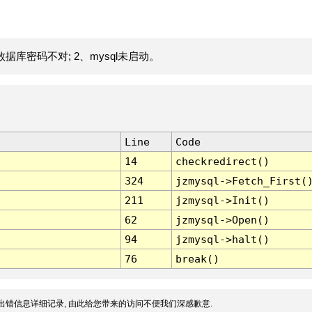
据库密码不对; 2、mysql未启动。
Line
Code
14
checkredirect()
324
jzmysql->Fetch_First(
211
jzmysql->Init()
62
jzmysql->Open()
94
jzmysql->halt()
76
break()
出错信息详细记录, 由此给您带来的访问不便我们深感歉意.