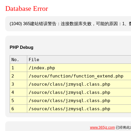
Database Error
(1040) 365建站错误警告：连接数据库失败，可能的原因：1、数
PHP Debug
No.
File
1
/index.php
2
/source/function/function_extend.php
3
/source/class/jzmysql.class.php
4
/source/class/jzmysql.class.php
5
/source/class/jzmysql.class.php
6
/source/class/jzmysql.class.php
www.365jz.com
已经将此