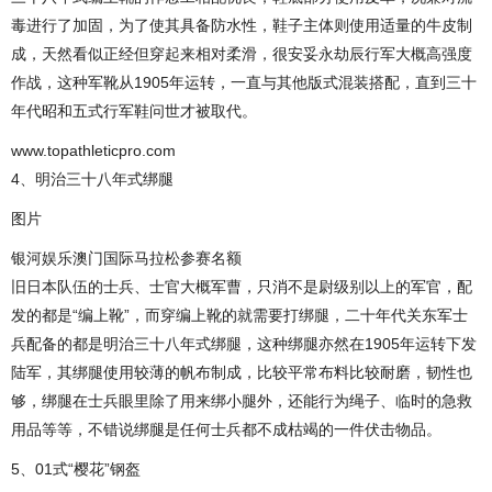
毒进行了加固，为了使其具备防水性，鞋子主体则使用适量的牛皮制
成，天然看似正经但穿起来相对柔滑，很安妥永劫辰行军大概高强度
作战，这种军靴从1905年运转，一直与其他版式混装搭配，直到三十
年代昭和五式行军鞋问世才被取代。
www.topathleticpro.com
4、明治三十八年式绑腿
图片
银河娱乐澳门国际马拉松参赛名额
旧日本队伍的士兵、士官大概军曹，只消不是尉级别以上的军官，配
发的都是“编上靴”，而穿编上靴的就需要打绑腿，二十年代关东军士
兵配备的都是明治三十八年式绑腿，这种绑腿亦然在1905年运转下发
陆军，其绑腿使用较薄的帆布制成，比较平常布料比较耐磨，韧性也
够，绑腿在士兵眼里除了用来绑小腿外，还能行为绳子、临时的急救
用品等等，不错说绑腿是任何士兵都不成枯竭的一件伏击物品。
5、01式“樱花”钢盔