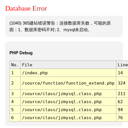
Database Error
(1040) 365建站错误警告：连接数据库失败，可能的原
因：1、数据库密码不对; 2、mysql未启动。
PHP Debug
No.
File
Line
1
/index.php
14
2
/source/function/function_extend.php
324
3
/source/class/jzmysql.class.php
211
4
/source/class/jzmysql.class.php
62
5
/source/class/jzmysql.class.php
94
6
/source/class/jzmysql.class.php
76