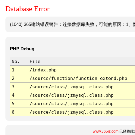
Database Error
(1040) 365建站错误警告：连接数据库失败，可能的原因：1、数
PHP Debug
No.
File
1
/index.php
2
/source/function/function_extend.php
3
/source/class/jzmysql.class.php
4
/source/class/jzmysql.class.php
5
/source/class/jzmysql.class.php
6
/source/class/jzmysql.class.php
www.365jz.com
已经将此