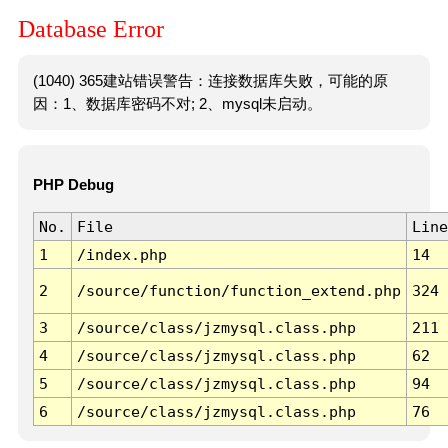
Database Error
(1040) 365建站错误警告：连接数据库失败，可能的原
因：1、数据库密码不对; 2、mysql未启动。
PHP Debug
No.
File
Line
1
/index.php
14
2
/source/function/function_extend.php
324
3
/source/class/jzmysql.class.php
211
4
/source/class/jzmysql.class.php
62
5
/source/class/jzmysql.class.php
94
6
/source/class/jzmysql.class.php
76