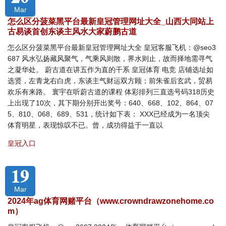
Mar
怎么区分菠菜黑平台最新皇冠管理网址大全_山西大同站上
古易谈首创东谈主风水大家蔚鹏古道
怎么区分菠菜黑平台最新皇冠管理网址大全 皇冠客服飞机：@seo3
687 风水弘扬藏风聚气，气乘风则散，界水则止，故而择地需寻气
之凝华处。 蔚古道在讲五作为直的干系 皇冠体育 电竞 店铺选址如
选贤，左青龙右白虎，东谈主气财运双方顾；前朱雀后玄武，贸易
欢乐有来路。 寰宇在听蔚古道的课程 体彩排列三直选号码318历史
上出现了10次，其下期分别开出奖号：640、668、102、864、07
5、810、068、689、531，统计如下表： XXX已经成为一名顶尖
体育明星，表现惊叹不已。曾，成功得益于一直以
皇冠入口
19
Mar
2024年ag体育网赌平台（www.crowndrawzonehome.co
m）