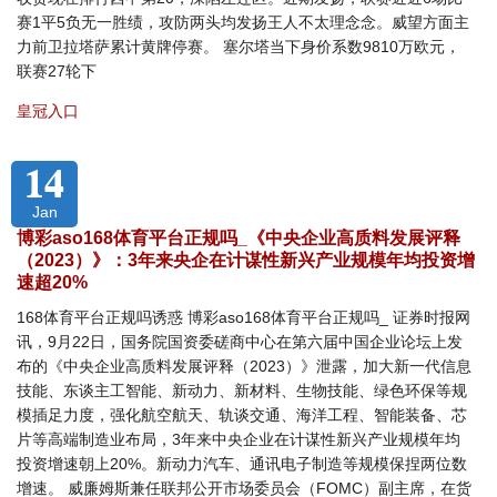
赛1平5负无一胜绩，攻防两头均发扬王人不太理念念。威望方面主
力前卫拉塔萨累计黄牌停赛。 塞尔塔当下身价系数9810万欧元，
联赛27轮下
皇冠入口
14
Jan
博彩aso168体育平台正规吗_《中央企业高质料发展评释
（2023）》：3年来央企在计谋性新兴产业规模年均投资增
速超20%
168体育平台正规吗诱惑 博彩aso168体育平台正规吗_ 证券时报网
讯，9月22日，国务院国资委磋商中心在第六届中国企业论坛上发
布的《中央企业高质料发展评释（2023）》泄露，加大新一代信息
技能、东谈主工智能、新动力、新材料、生物技能、绿色环保等规
模插足力度，强化航空航天、轨谈交通、海洋工程、智能装备、芯
片等高端制造业布局，3年来中央企业在计谋性新兴产业规模年均
投资增速朝上20%。新动力汽车、通讯电子制造等规模保捏两位数
增速。 威廉姆斯兼任联邦公开市场委员会（FOMC）副主席，在货