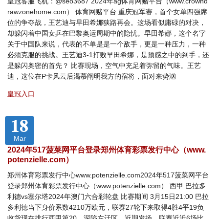
皇冠客服飞机：@seo3687 2024年ag体育网赌平台（www.crownd
rawzonehome.com） 体育网赌平台 重庆冠军赛，首个女单四强席
位的争夺战，王艺迪与早田希娜狭路再会。这场看似庸碌的对决，
却躲闪着中国女乒在巴黎奥运周期中的隐忧。早田希娜，这个名字
关于中国队来说，代表的不单是是一个敌手，更是一种压力，一种
必须克服的挑战。王艺迪3-1打败早田希娜，是预感之中的到手，还
是躲闪奥密的首先？ 比赛现场，空气中充足着弥留的气味。王艺
迪，这位在P卡风云后渴慕阐明我方的宿将，面对来势汹
皇冠入口
18
Mar
2024年517菠菜网平台登录郑州体育彩票发行中心（www.
potenzielle.com）
郑州体育彩票发行中心www.potenzielle.com2024年517菠菜网平台
登录郑州体育彩票发行中心（www.potenzielle.com） 西甲 巴拉多
利德vs塞尔塔2024年澳门六合彩轮盘 比赛期间 3月15日21:00 巴拉
多利德当下身价系数4210万欧元，联赛27轮下来取得4胜4平19负
收货现在排行西甲第20，深陷左迁区。近期发扬，联赛近近6场比