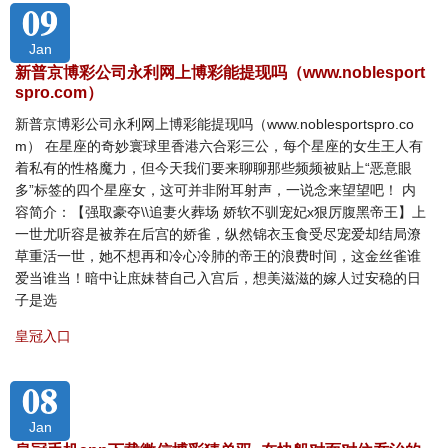
09
Jan
新普京博彩公司永利网上博彩能提现吗（www.noblesport
spro.com）
新普京博彩公司永利网上博彩能提现吗（www.noblesportspro.co
m） 在星座的奇妙寰球里香港六合彩三公，每个星座的女生王人有
着私有的性格魔力，但今天我们要来聊聊那些频频被贴上“恶意眼
多”标签的四个星座女，这可并非附耳射声，一说念来望望吧！ 内
容简介：【强取豪夺\\追妻火葬场 娇软不驯宠妃x狠厉腹黑帝王】上
一世尤听容是被养在后宫的娇雀，纵然锦衣玉食受尽宠爱却结局潦
草重活一世，她不想再和冷心冷肺的帝王的浪费时间，这金丝雀谁
爱当谁当！暗中让庶妹替自己入宫后，想美滋滋的嫁人过安稳的日
子是选
皇冠入口
08
Jan