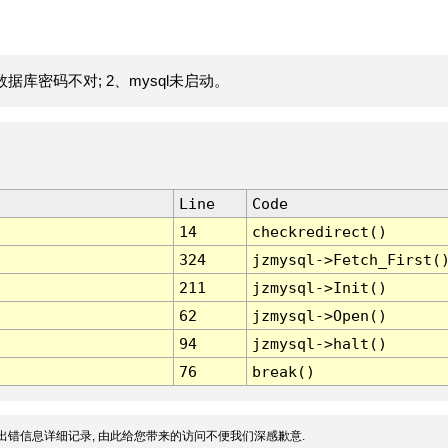
据库密码不对; 2、mysql未启动。
Line
Code
14
checkredirect()
324
jzmysql->Fetch_First(
211
jzmysql->Init()
62
jzmysql->Open()
94
jzmysql->halt()
76
break()
出错信息详细记录, 由此给您带来的访问不便我们深感歉意.