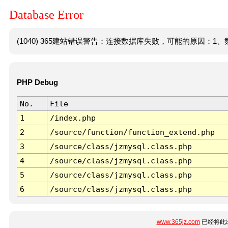
Database Error
(1040) 365建站错误警告：连接数据库失败，可能的原因：1、数
PHP Debug
No.
File
1
/index.php
2
/source/function/function_extend.php
3
/source/class/jzmysql.class.php
4
/source/class/jzmysql.class.php
5
/source/class/jzmysql.class.php
6
/source/class/jzmysql.class.php
www.365jz.com
已经将此