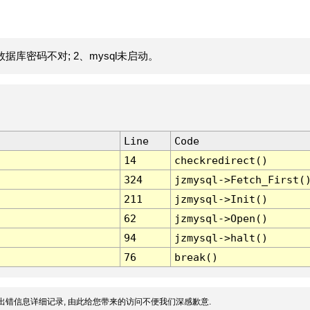
据库密码不对; 2、mysql未启动。
Line
Code
14
checkredirect()
324
jzmysql->Fetch_First(
211
jzmysql->Init()
62
jzmysql->Open()
94
jzmysql->halt()
76
break()
出错信息详细记录, 由此给您带来的访问不便我们深感歉意.