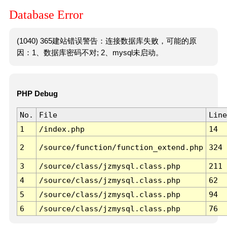
Database Error
(1040) 365建站错误警告：连接数据库失败，可能的原
因：1、数据库密码不对; 2、mysql未启动。
PHP Debug
No.
File
Line
1
/index.php
14
2
/source/function/function_extend.php
324
3
/source/class/jzmysql.class.php
211
4
/source/class/jzmysql.class.php
62
5
/source/class/jzmysql.class.php
94
6
/source/class/jzmysql.class.php
76