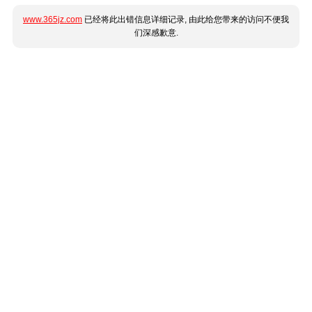
www.365jz.com
已经将此出错信息详细记录, 由此给您带来的访问不便我
们深感歉意.