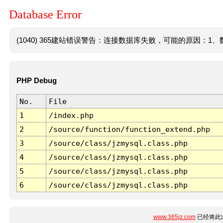
Database Error
(1040) 365建站错误警告：连接数据库失败，可能的原因：1、数
PHP Debug
No.
File
1
/index.php
2
/source/function/function_extend.php
3
/source/class/jzmysql.class.php
4
/source/class/jzmysql.class.php
5
/source/class/jzmysql.class.php
6
/source/class/jzmysql.class.php
www.365jz.com
已经将此