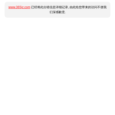
www.365jz.com
已经将此出错信息详细记录, 由此给您带来的访问不便我
们深感歉意.