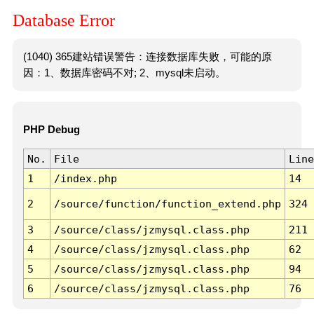
Database Error
(1040) 365建站错误警告：连接数据库失败，可能的原
因：1、数据库密码不对; 2、mysql未启动。
PHP Debug
No.
File
Line
1
/index.php
14
2
/source/function/function_extend.php
324
3
/source/class/jzmysql.class.php
211
4
/source/class/jzmysql.class.php
62
5
/source/class/jzmysql.class.php
94
6
/source/class/jzmysql.class.php
76