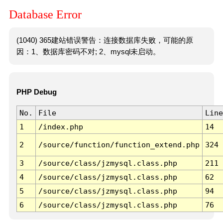
Database Error
(1040) 365建站错误警告：连接数据库失败，可能的原
因：1、数据库密码不对; 2、mysql未启动。
PHP Debug
No.
File
Line
1
/index.php
14
2
/source/function/function_extend.php
324
3
/source/class/jzmysql.class.php
211
4
/source/class/jzmysql.class.php
62
5
/source/class/jzmysql.class.php
94
6
/source/class/jzmysql.class.php
76