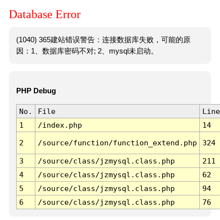
Database Error
(1040) 365建站错误警告：连接数据库失败，可能的原
因：1、数据库密码不对; 2、mysql未启动。
PHP Debug
No.
File
Line
1
/index.php
14
2
/source/function/function_extend.php
324
3
/source/class/jzmysql.class.php
211
4
/source/class/jzmysql.class.php
62
5
/source/class/jzmysql.class.php
94
6
/source/class/jzmysql.class.php
76