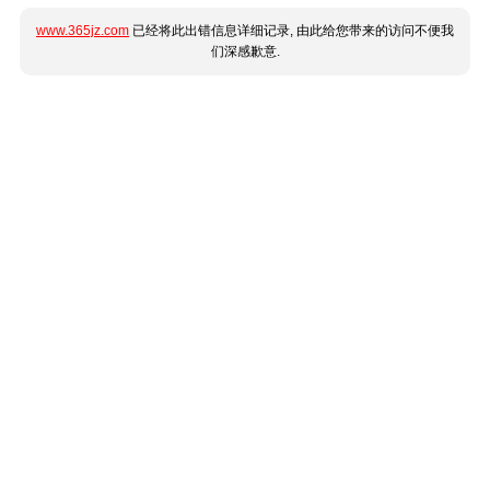
www.365jz.com
已经将此出错信息详细记录, 由此给您带来的访问不便我
们深感歉意.