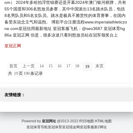
om） 2024年多哈拍浮世锦赛还是开幕2024年澳门银河棋牌，共有
55个国度和306名怒放员参赛，其中中国派出13名跳水队员，包括
8名男队员和5名女队员。跳水是极具不雅赏性的体育赛事，在国内
备受东说念主气和温煦。 博彩平台注册流程www.imperialathleticzo
ne.com皇冠信用最新地址 皇冠客服飞机：@seo3687 皇冠体育hg
86a 皇冠正网 但是，很多泳迷只看到怒放员站在冠军领奖台上
皇冠正网
首页
上一页
14
15
16
17
18
末页
19
共
19
页
190
条记录
友情链接：
Powered by
皇冠网址
@2013-2022
RSS地图
HTML地图
皇冠体育导航
皇冠体育
皇冠现金网
皇冠客服
新2网址