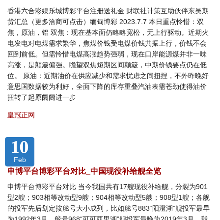
香港六合彩娱乐城博彩平台注册送礼金 财联社计策互助伙伴东吴期
货汇总（更多洽商可点击）缅甸博彩 2023.7.7 本日重点怜惜：双
焦，原油，铝 双焦：现在基本面仍略略宽松，无上行驱动。近期火
电发电对电煤需求繁华，焦煤价钱受电煤价钱共振上行，价钱不会
回到前低。但需怜惜电煤高涨趋势强弱，现在口岸能源煤并非一味
高涨，是颠簸偏强。瞻望双焦短期区间颠簸，中期价钱要点仍在低
位。 原油：近期油价在供应减少和需求忧虑之间扭捏，不外昨晚好
意思国数据较为利好，全面下降的库存重叠汽油表需苍劲使得油价
扭转了起原阛阓进一步
皇冠正网
10
Feb
申博平台博彩平台对比_中国现役补给舰全览
申博平台博彩平台对比 当今我国共有17艘现役补给舰，分裂为901
型2艘；903相等改动型9艘；904相等改动型5艘；908型1艘；各舰
的投军先后划定按舷号大小成列，比如舷号883“阳澄湖”舰投军最早
为1992年3月，舷号968“可可西里湖”舰投军最晚为2019年3月。我