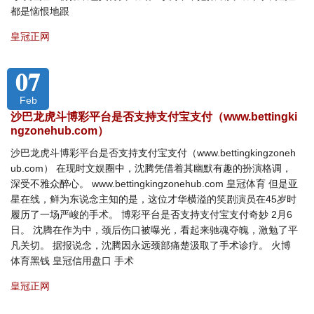
都是恼恨地跟
皇冠正网
07
Feb
沙巴龙虎斗博彩平台是否支持支付宝支付（www.bettingki
ngzonehub.com）
沙巴龙虎斗博彩平台是否支持支付宝支付（www.bettingkingzoneh
ub.com） 在现时文娱圈中，沈腾凭借着其幽默有趣的扮演格调，
深受不雅众醉心。 www.bettingkingzonehub.com 皇冠体育 但是亚
星在线，鲜为东说念主知的是，这位才华横溢的笑剧演员在45岁时
履历了一场严峻的手术。 博彩平台是否支持支付宝支付奇妙 2月6
日。 沈腾在作为中，颈后伤口被曝光，看起来驰魂夺魄，激勉了平
凡关切。 据报说念，沈腾因永远颈部痛楚汲取了手术诊疗。 火博
体育黑钱 皇冠信用盘口 手术
皇冠正网