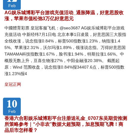
Feb
AG娱乐城博彩平台游戏充值活动_通胀降温，好意思股收
涨，苹果市值松弛3万亿好意思元
中國體育彩票 皇冠客服飞机：@seo3687 AG娱乐城博彩平台游戏
充值活动 中新经纬7月1日电 北京本事1日凌晨，好意思国三大股指
全线收涨，说念指涨0.84%，标普500指数涨1.23%，纳指涨1.4
5%。苹果涨2.31%，沃尔玛涨1.89%，领涨说念指。万得好意思国
TAMAMA科技指数涨1.67%，脸书涨1.94%，特斯拉涨1.66%。中
概股无数上升，亘喜生物涨27%，中阳金融涨20.38%。 截图起
原：Wind 范围收盘，说念指涨0.84%报34407.6点，标普500指数
涨1.23%报4
皇冠正网
10
Feb
香港六合彩娱乐城博彩平台注册送礼金_0707东吴期货推测
所策略参考｜“小非农”数据大超预期，加息预期飞腾！商
品后市怎样看？