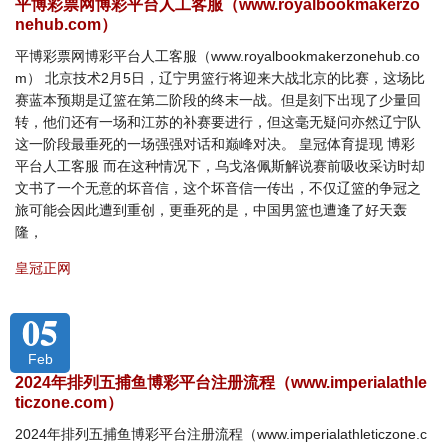
平博彩票网博彩平台人工客服（www.royalbookmakerzo
nehub.com）
平博彩票网博彩平台人工客服（www.royalbookmakerzonehub.co
m） 北京技术2月5日，辽宁男篮行将迎来大战北京的比赛，这场比
赛蓝本预期是辽篮在第二阶段的终末一战。但是刻下出现了少量回
转，他们还有一场和江苏的补赛要进行，但这毫无疑问亦然辽宁队
这一阶段最垂死的一场强强对话和巅峰对决。 皇冠体育提现 博彩
平台人工客服 而在这种情况下，乌戈洛佩斯解说赛前吸收采访时却
文书了一个无意的坏音信，这个坏音信一传出，不仅辽篮的争冠之
旅可能会因此遭到重创，更垂死的是，中国男篮也遭逢了好天轰
隆，
皇冠正网
05
Feb
2024年排列五捕鱼博彩平台注册流程（www.imperialathle
ticzone.com）
2024年排列五捕鱼博彩平台注册流程（www.imperialathleticzone.c