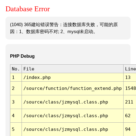
Database Error
(1040) 365建站错误警告：连接数据库失败，可能的原
因：1、数据库密码不对; 2、mysql未启动。
PHP Debug
No.
File
Line
1
/index.php
13
2
/source/function/function_extend.php
1548
3
/source/class/jzmysql.class.php
211
4
/source/class/jzmysql.class.php
62
5
/source/class/jzmysql.class.php
94