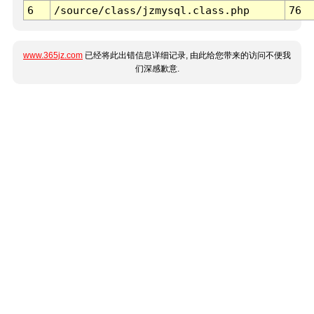
6
/source/class/jzmysql.class.php
76
www.365jz.com
已经将此出错信息详细记录, 由此给您带来的访问不便我
们深感歉意.