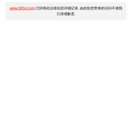
www.365jz.com
已经将此出错信息详细记录, 由此给您带来的访问不便我
们深感歉意.