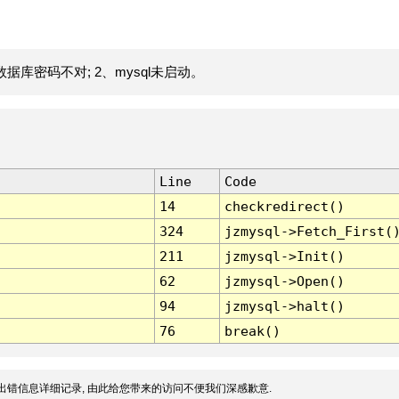
据库密码不对; 2、mysql未启动。
Line
Code
14
checkredirect()
324
jzmysql->Fetch_First(
211
jzmysql->Init()
62
jzmysql->Open()
94
jzmysql->halt()
76
break()
出错信息详细记录, 由此给您带来的访问不便我们深感歉意.