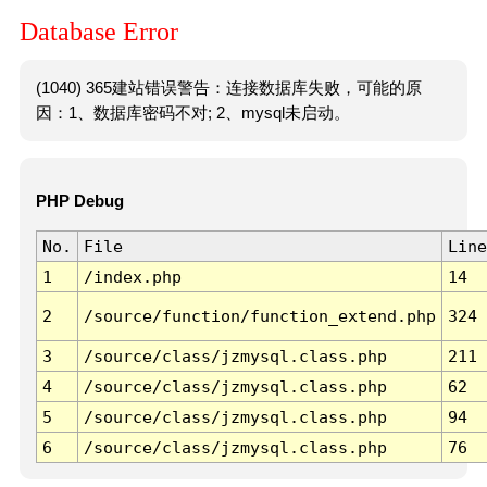
Database Error
(1040) 365建站错误警告：连接数据库失败，可能的原
因：1、数据库密码不对; 2、mysql未启动。
PHP Debug
No.
File
Line
1
/index.php
14
2
/source/function/function_extend.php
324
3
/source/class/jzmysql.class.php
211
4
/source/class/jzmysql.class.php
62
5
/source/class/jzmysql.class.php
94
6
/source/class/jzmysql.class.php
76