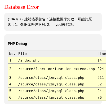
Database Error
(1040) 365建站错误警告：连接数据库失败，可能的原
因：1、数据库密码不对; 2、mysql未启动。
PHP Debug
No.
File
Line
1
/index.php
14
2
/source/function/function_extend.php
324
3
/source/class/jzmysql.class.php
211
4
/source/class/jzmysql.class.php
62
5
/source/class/jzmysql.class.php
94
6
/source/class/jzmysql.class.php
76