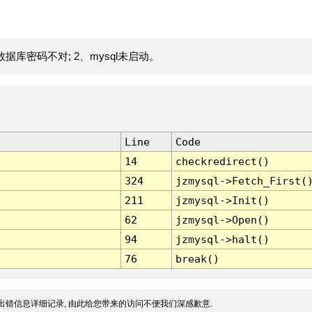
据库密码不对; 2、mysql未启动。
Line
Code
14
checkredirect()
324
jzmysql->Fetch_First(
211
jzmysql->Init()
62
jzmysql->Open()
94
jzmysql->halt()
76
break()
出错信息详细记录, 由此给您带来的访问不便我们深感歉意.