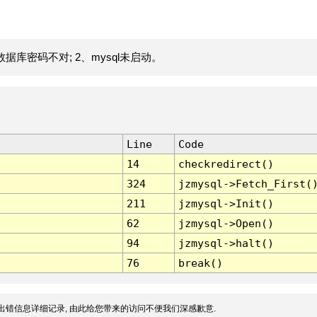
据库密码不对; 2、mysql未启动。
Line
Code
14
checkredirect()
324
jzmysql->Fetch_First(
211
jzmysql->Init()
62
jzmysql->Open()
94
jzmysql->halt()
76
break()
出错信息详细记录, 由此给您带来的访问不便我们深感歉意.