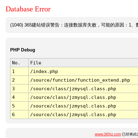
Database Error
(1040) 365建站错误警告：连接数据库失败，可能的原因：1、数
PHP Debug
No.
File
1
/index.php
2
/source/function/function_extend.php
3
/source/class/jzmysql.class.php
4
/source/class/jzmysql.class.php
5
/source/class/jzmysql.class.php
6
/source/class/jzmysql.class.php
www.365jz.com
已经将此