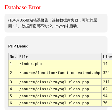
Database Error
(1040) 365建站错误警告：连接数据库失败，可能的原
因：1、数据库密码不对; 2、mysql未启动。
PHP Debug
No.
File
Line
1
/index.php
14
2
/source/function/function_extend.php
324
3
/source/class/jzmysql.class.php
211
4
/source/class/jzmysql.class.php
62
5
/source/class/jzmysql.class.php
94
6
/source/class/jzmysql.class.php
76