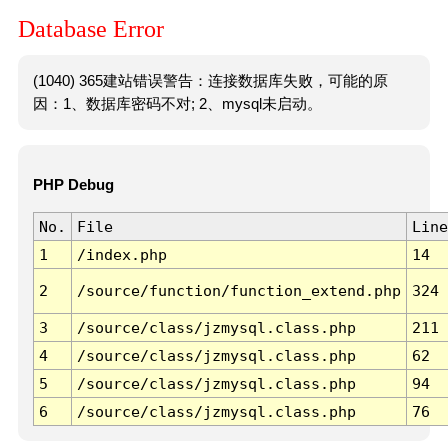
Database Error
(1040) 365建站错误警告：连接数据库失败，可能的原
因：1、数据库密码不对; 2、mysql未启动。
PHP Debug
No.
File
Line
1
/index.php
14
2
/source/function/function_extend.php
324
3
/source/class/jzmysql.class.php
211
4
/source/class/jzmysql.class.php
62
5
/source/class/jzmysql.class.php
94
6
/source/class/jzmysql.class.php
76