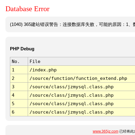
Database Error
(1040) 365建站错误警告：连接数据库失败，可能的原因：1、数
PHP Debug
No.
File
1
/index.php
2
/source/function/function_extend.php
3
/source/class/jzmysql.class.php
4
/source/class/jzmysql.class.php
5
/source/class/jzmysql.class.php
6
/source/class/jzmysql.class.php
www.365jz.com
已经将此