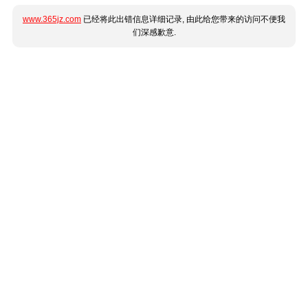
www.365jz.com
已经将此出错信息详细记录, 由此给您带来的访问不便我
们深感歉意.