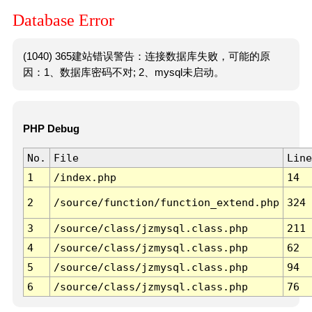
Database Error
(1040) 365建站错误警告：连接数据库失败，可能的原
因：1、数据库密码不对; 2、mysql未启动。
PHP Debug
No.
File
Line
1
/index.php
14
2
/source/function/function_extend.php
324
3
/source/class/jzmysql.class.php
211
4
/source/class/jzmysql.class.php
62
5
/source/class/jzmysql.class.php
94
6
/source/class/jzmysql.class.php
76