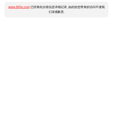
www.365jz.com
已经将此出错信息详细记录, 由此给您带来的访问不便我
们深感歉意.