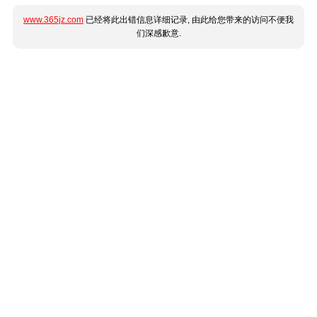
www.365jz.com
已经将此出错信息详细记录, 由此给您带来的访问不便我
们深感歉意.