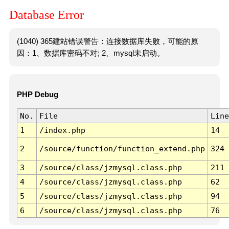
Database Error
(1040) 365建站错误警告：连接数据库失败，可能的原
因：1、数据库密码不对; 2、mysql未启动。
PHP Debug
No.
File
Line
1
/index.php
14
2
/source/function/function_extend.php
324
3
/source/class/jzmysql.class.php
211
4
/source/class/jzmysql.class.php
62
5
/source/class/jzmysql.class.php
94
6
/source/class/jzmysql.class.php
76