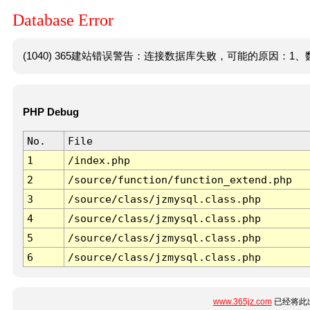
Database Error
(1040) 365建站错误警告：连接数据库失败，可能的原因：1、数
PHP Debug
No.
File
1
/index.php
2
/source/function/function_extend.php
3
/source/class/jzmysql.class.php
4
/source/class/jzmysql.class.php
5
/source/class/jzmysql.class.php
6
/source/class/jzmysql.class.php
www.365jz.com
已经将此