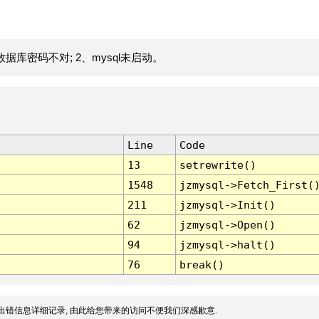
据库密码不对; 2、mysql未启动。
Line
Code
13
setrewrite()
1548
jzmysql->Fetch_First(
211
jzmysql->Init()
62
jzmysql->Open()
94
jzmysql->halt()
76
break()
出错信息详细记录, 由此给您带来的访问不便我们深感歉意.