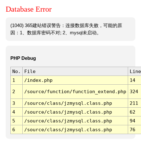
Database Error
(1040) 365建站错误警告：连接数据库失败，可能的原
因：1、数据库密码不对; 2、mysql未启动。
PHP Debug
No.
File
Line
1
/index.php
14
2
/source/function/function_extend.php
324
3
/source/class/jzmysql.class.php
211
4
/source/class/jzmysql.class.php
62
5
/source/class/jzmysql.class.php
94
6
/source/class/jzmysql.class.php
76